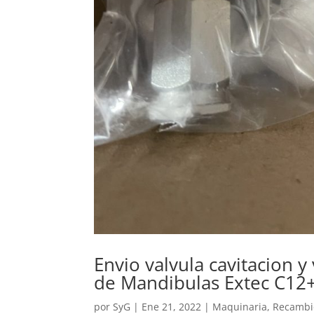
Envio valvula cavitacion y
de Mandibulas Extec C12
por
SyG
|
Ene 21, 2022
|
Maquinaria
,
Recambi