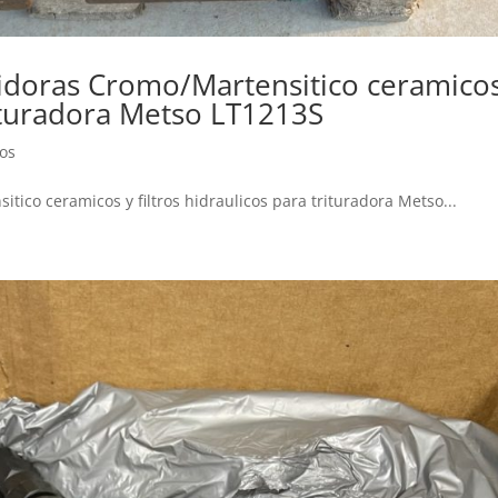
tidoras Cromo/Martensitico ceramico
trituradora Metso LT1213S
os
tico ceramicos y filtros hidraulicos para trituradora Metso...