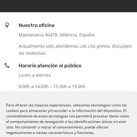

Nuestra oficina
Massanassa 46470, Valencia, España
Actualmente solo atendemos con cita previa, disculpen
las molestias.

Horario atención al público
Lunes a viernes
9:00h a 14:00h – 15:30h a 19:00h

Contacte con nosotros
Para ofrecer las mejores experiencias, utilizamos tecnologías como las
Email: ㅤ
ventas@comercialsyg.com
cookies para almacenar y/o acceder a la información del dispositivo. El
consentimiento de estas tecnologías nos permitirá procesar datos como
Movil:
+00 34 665 86 93 16
el comportamiento de navegación o las identificaciones únicas en este
sitio. No consentir o retirar el consentimiento, puede afectar
Movil:
+00 34 666 26 01 10
negativamente a ciertas características y funciones.