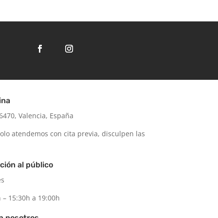
ina
470, Valencia, España
olo atendemos con cita previa, disculpen las
ción al público
es
 – 15:30h a 19:00h
n nosotros