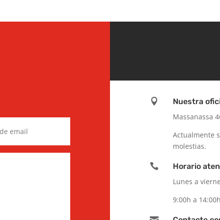

Nuestra ofic
Massanassa 46
Actualmente s
molestias.

Horario aten
Lunes a viern
9:00h a 14:00h

Contacte co