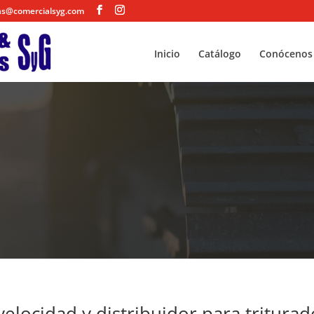
as@comercialsyg.com
Inicio
Catálogo
Conócenos
velocidad y distribuidor para tritura