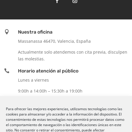

Nuestra oficina
Massanassa 46470, Valencia, España
Actualmente solo atendemos con cita previa, disculpen
las molestias.

Horario atención al público
Lunes a viernes
9:00h a 14:00h – 15:30h a 19:00h

Contacte con nosotros
Para ofrecer las mejores experiencias, utilizamos tecnologías como las
Email:
ㅤventas@comercialsyg.com
cookies para almacenar y/o acceder a la información del dispositivo. El
consentimiento de estas tecnologías nos permitirá procesar datos como
Movil:
+00 34 665 86 93 16
el comportamiento de navegación o las identificaciones únicas en este
sitio. No consentir o retirar el consentimiento, puede afectar