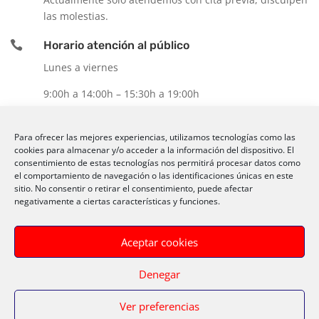
las molestias.

Horario atención al público
Lunes a viernes
9:00h a 14:00h – 15:30h a 19:00h

Contacte con nosotros
Para ofrecer las mejores experiencias, utilizamos tecnologías como las
Email: ㅤ
ventas@comercialsyg.com
cookies para almacenar y/o acceder a la información del dispositivo. El
consentimiento de estas tecnologías nos permitirá procesar datos como
Movil:
+00 34 665 86 93 16
el comportamiento de navegación o las identificaciones únicas en este
sitio. No consentir o retirar el consentimiento, puede afectar
Movil:
+00 34 666 26 01 10
negativamente a ciertas características y funciones.
Fijo:
+00 34 961 06 15 95
Aceptar cookies
Denegar
Política Cookies
–
Política de privacidad
–
Aviso legal
Ver preferencias